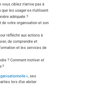
vous ciblez n’arrive pas à
 que les usager·es n’utilisent
nière adéquate ?
 de votre organisation et son
ur réfléchir aux actions à
uver, de comprendre et
nformation et les services de
dre ? Comment motiver et
e ?
rganisationnelle »
, ses
rties lors d’un atelier