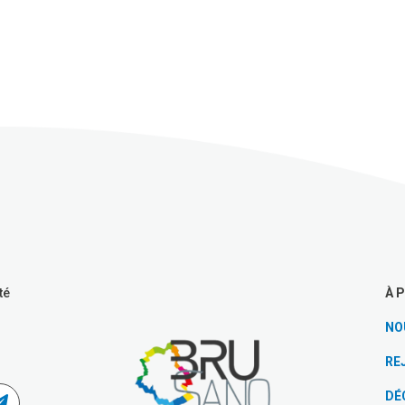
À 
té
NO
RE
DÉ