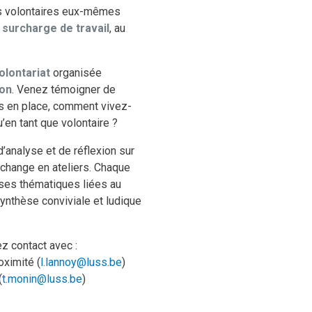
s volontaires eux-mêmes
a
surcharge de travail
, au
olontariat
organisée
ion
. Venez témoigner de
s en place, comment vivez-
u’en tant que volontaire ?
’analyse et de réflexion sur
échange en ateliers. Chaque
erses thématiques liées au
synthèse conviviale et ludique
z contact avec :
oximité (
l.lannoy@luss.be
)
(
t.monin@luss.be
)