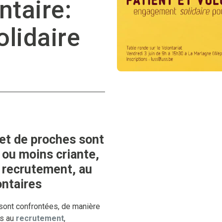
ntaire:
lidaire
 et de proches sont
 ou moins criante,
u recrutement, au
ontaires
sont confrontées, de manière
es au
recrutement
,