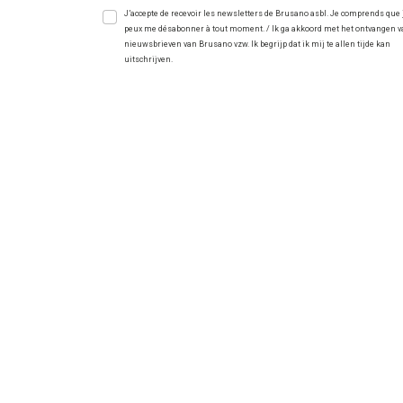
J’accepte de recevoir les newsletters de Brusano asbl. Je comprends que 
peux me désabonner à tout moment. / Ik ga akkoord met het ontvangen 
nieuwsbrieven van Brusano vzw. Ik begrijp dat ik mij te allen tijde kan
uitschrijven.