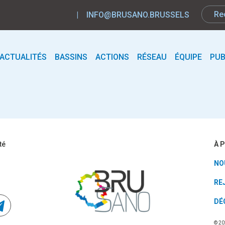
|
INFO@BRUSANO.BRUSSELS
ACTUALITÉS
BASSINS
ACTIONS
RÉSEAU
ÉQUIPE
PUB
À 
té
NO
RE
DÉ
© 20