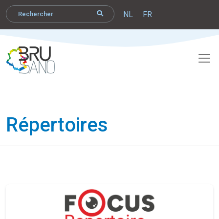
NL
FR
Répertoires