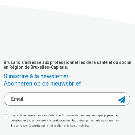
Brusano s’adresse aux professionnel·les de la santé et du social
en Région de Bruxelles-Capitale.
S'inscrire à la newsletter
Abonneren op de nieuwsbrief
J’accepte de recevoir les newsletters de Brusano asbl. Je comprends que je peux me
désabonner à tout moment. / Ik ga akkoord met het ontvangen van nieuwsbrieven van
Brusano vzw. Ik begrijp dat ik mij te allen tijde kan uitschrijven.