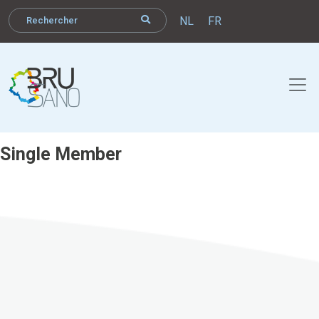
NL
FR
Single Member