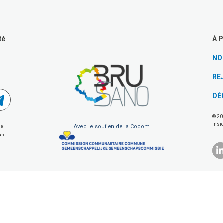
À 
té
NO
RE
DÉ
© 20
Insi
Avec le soutien de la Cocom
je
van