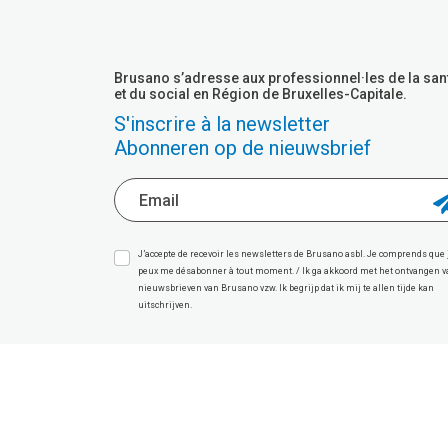
Brusano s’adresse aux professionnel·les de la san
et du social en Région de Bruxelles-Capitale.
S'inscrire à la newsletter
Abonneren op de nieuwsbrief
J’accepte de recevoir les newsletters de Brusano asbl. Je comprends que 
peux me désabonner à tout moment. / Ik ga akkoord met het ontvangen 
nieuwsbrieven van Brusano vzw. Ik begrijp dat ik mij te allen tijde kan
uitschrijven.