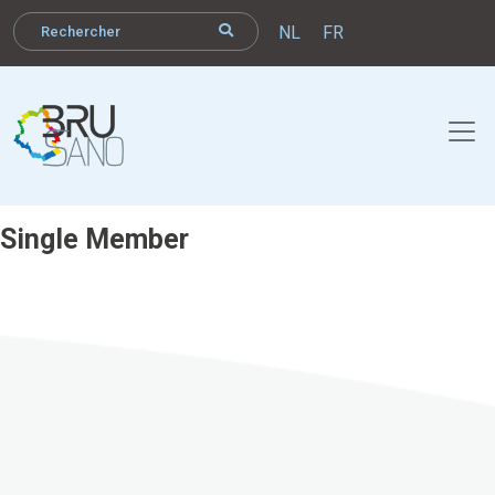
NL
FR
Single Member