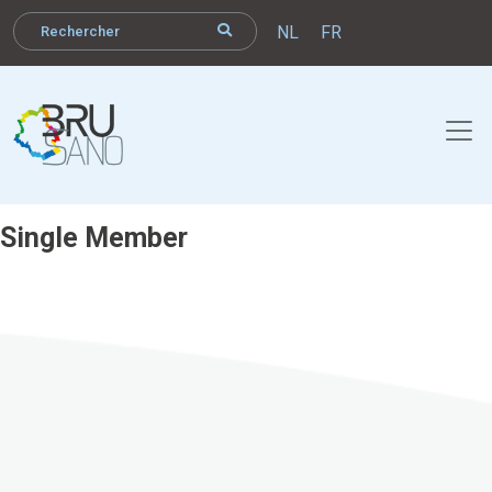
NL
FR
Single Member