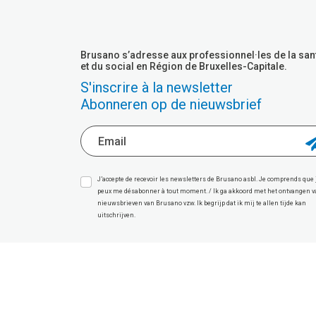
Brusano s’adresse aux professionnel·les de la san
et du social en Région de Bruxelles-Capitale.
S'inscrire à la newsletter
Abonneren op de nieuwsbrief
J’accepte de recevoir les newsletters de Brusano asbl. Je comprends que 
peux me désabonner à tout moment. / Ik ga akkoord met het ontvangen 
nieuwsbrieven van Brusano vzw. Ik begrijp dat ik mij te allen tijde kan
uitschrijven.