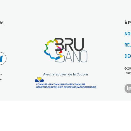
À 
té
NO
RE
DÉ
© 20
Insi
Avec le soutien de la Cocom
je
van