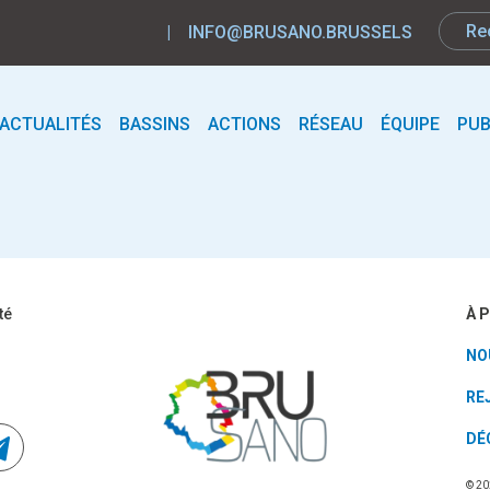
|
INFO@BRUSANO.BRUSSELS
ACTUALITÉS
BASSINS
ACTIONS
RÉSEAU
ÉQUIPE
PUB
À 
té
NO
RE
DÉ
© 20