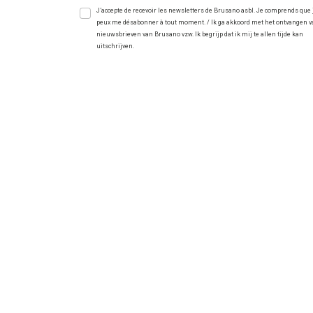
J’accepte de recevoir les newsletters de Brusano asbl. Je comprends que 
peux me désabonner à tout moment. / Ik ga akkoord met het ontvangen 
nieuwsbrieven van Brusano vzw. Ik begrijp dat ik mij te allen tijde kan
uitschrijven.