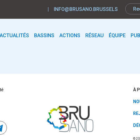
|
INFO@BRUSANO.BRUSSELS
ACTUALITÉS
BASSINS
ACTIONS
RÉSEAU
ÉQUIPE
PUB
À 
té
NO
RE
DÉ
© 20