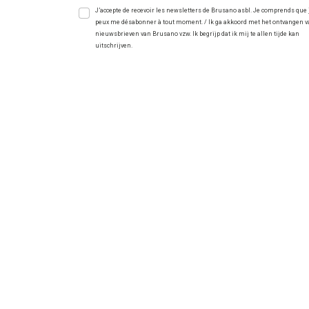
J’accepte de recevoir les newsletters de Brusano asbl. Je comprends que 
peux me désabonner à tout moment. / Ik ga akkoord met het ontvangen 
nieuwsbrieven van Brusano vzw. Ik begrijp dat ik mij te allen tijde kan
uitschrijven.