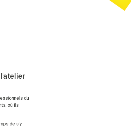
'atelier
fessionnels du
ts, où ils
emps de s’y