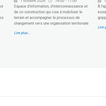
1 octobre 2026
14:00 - 17:00
1
oir
Espace d’information, d’interconnaissance et
À l’a
de co-construction qui vise à mobiliser le
essen
des
terrain et accompagner le processus de
gripp
changement vers une organisation territoriale.
Lire p
Lire plus...