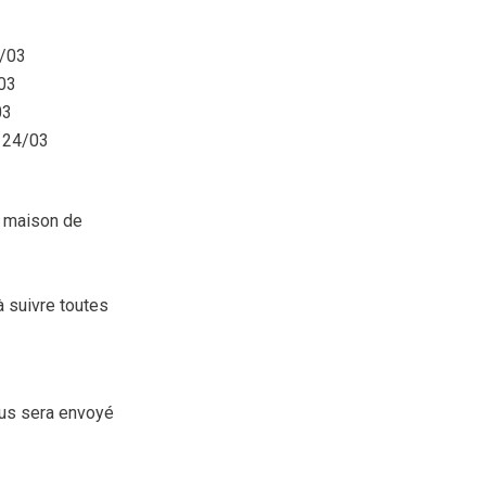
5/03
03
03
 24/03
en maison de
à suivre toutes
vous sera envoyé