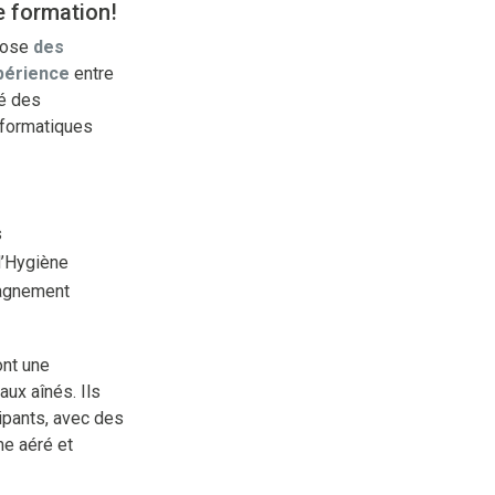
e formation!
opose
des
périence
entre
té des
nformatiques
s
d’Hygiène
pagnement
ont une
ux aînés. Ils
cipants, avec des
me aéré et