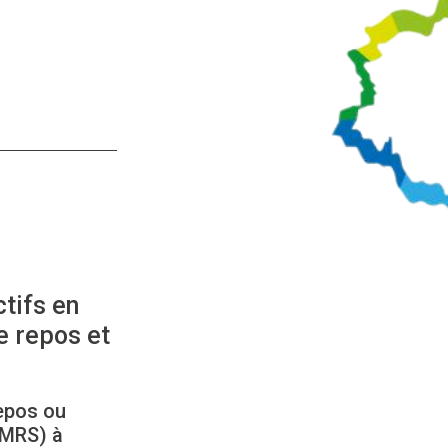
tifs en
e repos et
epos ou
 MRS) à