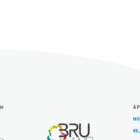
À 
té
NO
RE