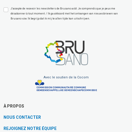
J’accepte de recevoir les newsletters de Brusano asbl. Je comprends que je peux me
désabonner à tout moment. / Ik ga akkoord met het ontvangen van nieuwsbrieven van
Brusano vzw. Ik begrijp dat ik mij te allen tijde kan uitschrijven.
Avec le soutien de la Cocom
À PROPOS
NOUS CONTACTER
REJOIGNEZ NOTRE ÉQUIPE