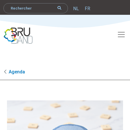
NL
FR
Agenda