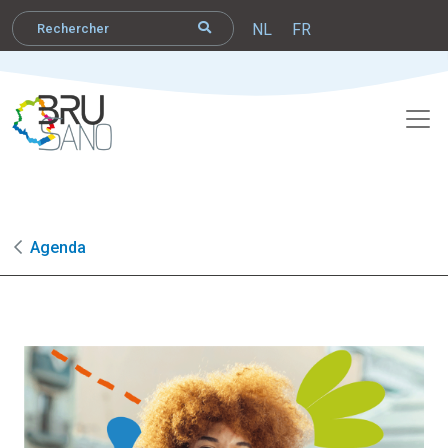
NL
FR
Agenda