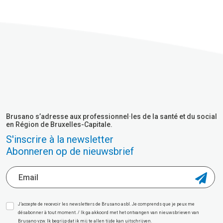
Brusano s’adresse aux professionnel·les de la santé et du social
en Région de Bruxelles-Capitale.
S'inscrire à la newsletter
Abonneren op de nieuwsbrief
J’accepte de recevoir les newsletters de Brusano asbl. Je comprends que je peux me
désabonner à tout moment. / Ik ga akkoord met het ontvangen van nieuwsbrieven van
Brusano vzw. Ik begrijp dat ik mij te allen tijde kan uitschrijven.