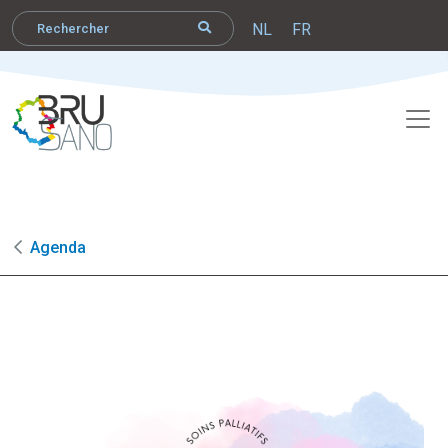
NL
FR
Agenda