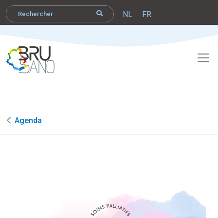
NL
FR
Agenda