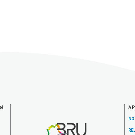
À 
té
NO
RE