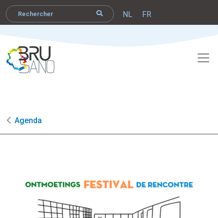
NL
FR
Agenda