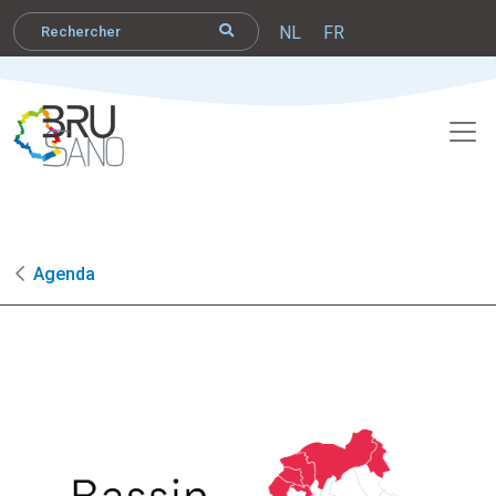
NL
FR
Agenda