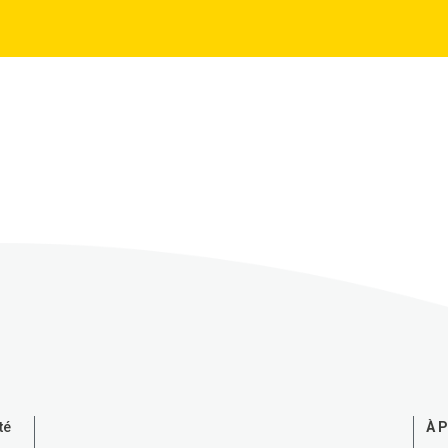
À 
té