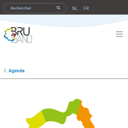
NL
FR
Agenda