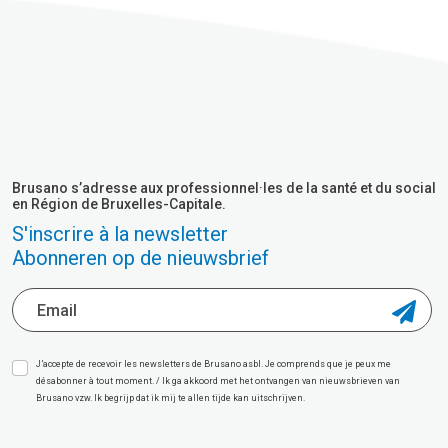
Brusano s’adresse aux professionnel·les de la santé et du social
en Région de Bruxelles-Capitale.
S'inscrire à la newsletter
Abonneren op de nieuwsbrief
J’accepte de recevoir les newsletters de Brusano asbl. Je comprends que je peux me
désabonner à tout moment. / Ik ga akkoord met het ontvangen van nieuwsbrieven van
Brusano vzw. Ik begrijp dat ik mij te allen tijde kan uitschrijven.