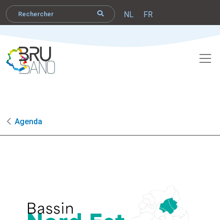
NL
FR
Agenda