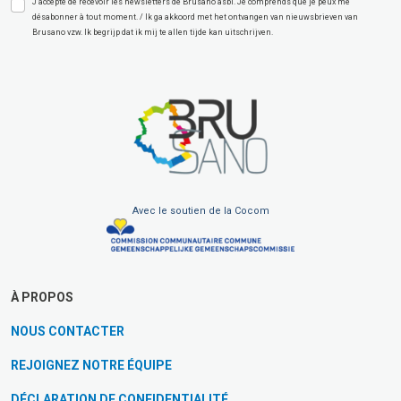
J’accepte de recevoir les newsletters de Brusano asbl. Je comprends que je peux me
désabonner à tout moment. / Ik ga akkoord met het ontvangen van nieuwsbrieven van
Brusano vzw. Ik begrijp dat ik mij te allen tijde kan uitschrijven.
Avec le soutien de la Cocom
À PROPOS
NOUS CONTACTER
REJOIGNEZ NOTRE ÉQUIPE
DÉCLARATION DE CONFIDENTIALITÉ