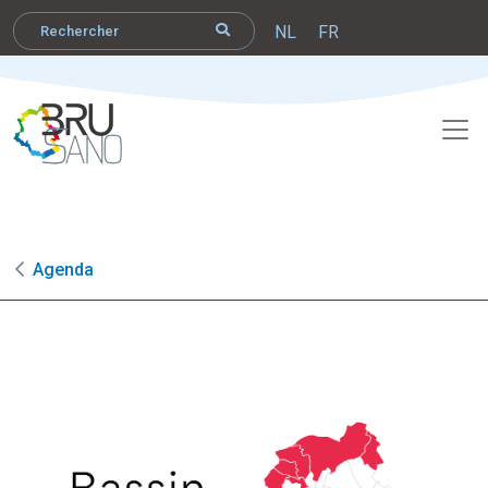
NL
FR
Agenda