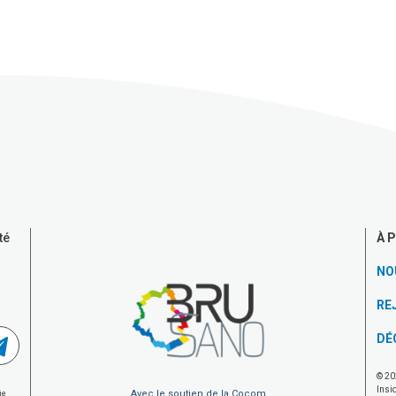
À 
té
NO
RE
DÉ
© 20
Insi
Avec le soutien de la Cocom
je