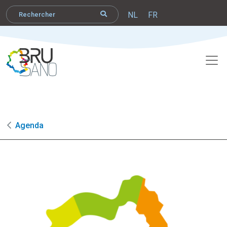
NL
FR
Agenda