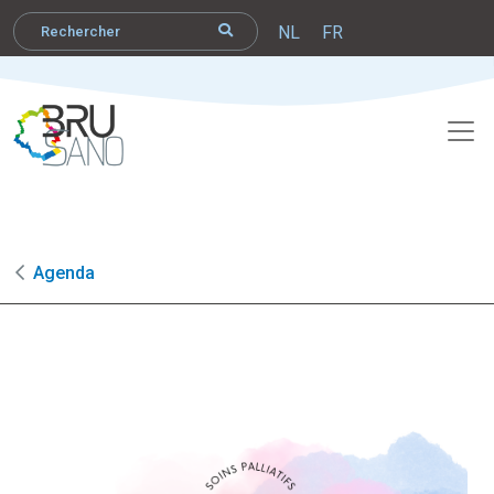
NL
FR
Agenda