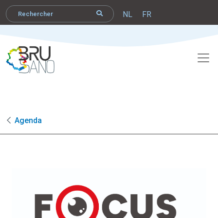
NL
FR
Agenda