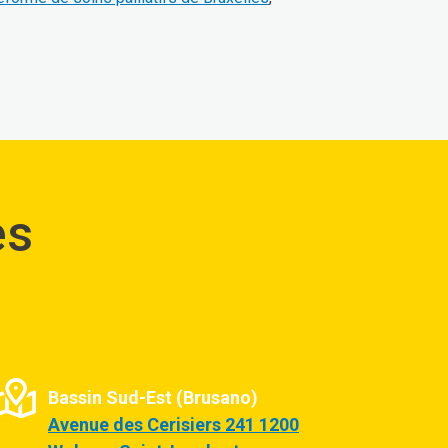
es
Bassin Sud-Est (Brusano)
Avenue des Cerisiers 241 1200