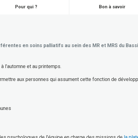
Pour qui ?
Bon à savoir
férentes en soins palliatifs au sein des MR et MRS du Bass
 à l’automne et au printemps.
ermettre aux personnes qui assument cette fonction de développer 
munes
 des psychologues de l’équipe en charge des missions de
la pla