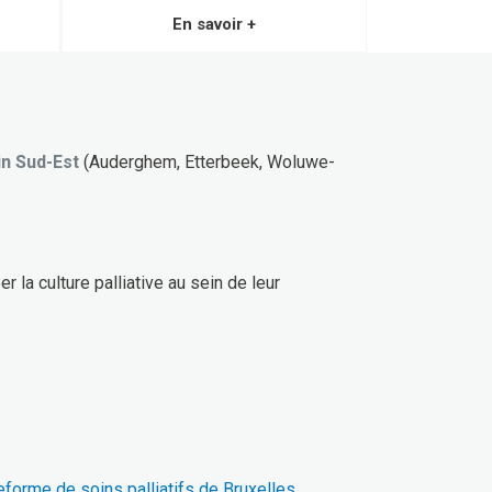
En savoir +
in Sud-Est
(Auderghem, Etterbeek, Woluwe-
la culture palliative au sein de leur
teforme de soins palliatifs de Bruxelles
,