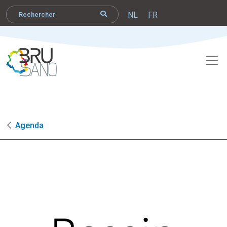
NL
FR
Agenda