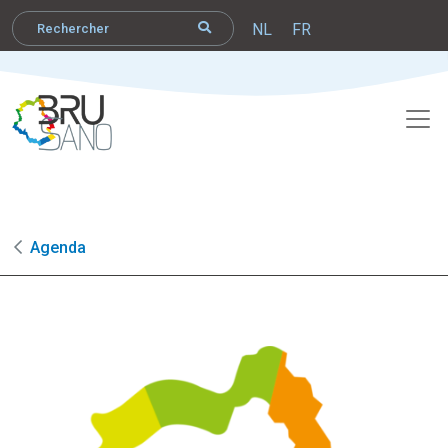
NL
FR
Agenda