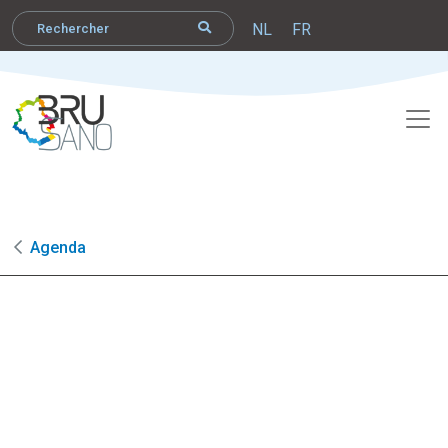
NL
FR
Agenda