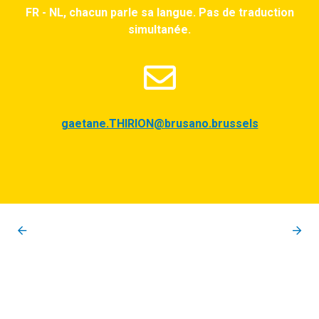
FR - NL, chacun parle sa langue. Pas de traduction
simultanée.
gaetane.THIRION@brusano.brussels