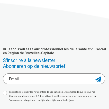
Brusano s’adresse aux professionnel·les de la santé et du social
en Région de Bruxelles-Capitale.
S'inscrire à la newsletter
Abonneren op de nieuwsbrief
J’accepte de recevoir les newsletters de Brusano asbl. Je comprends que je peux me
désabonner à tout moment. / Ik ga akkoord met het ontvangen van nieuwsbrieven van
Brusano vzw. Ik begrijp dat ik mij te allen tijde kan uitschrijven.