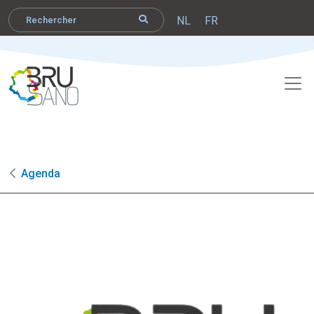
NL
FR
Agenda