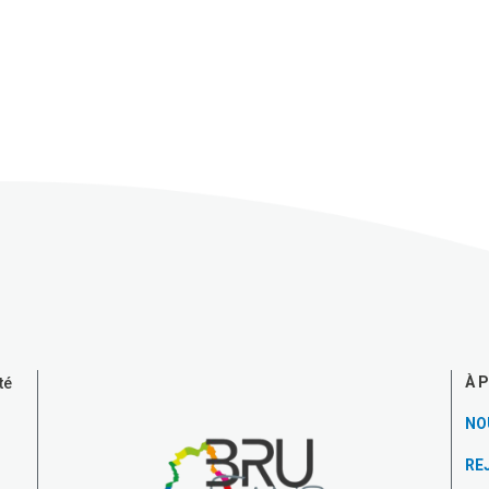
À 
té
NO
RE