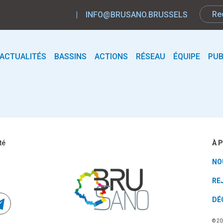
|
INFO@BRUSANO.BRUSSELS
ACTUALITÉS
BASSINS
ACTIONS
RÉSEAU
ÉQUIPE
PUB
À 
té
NO
RE
DÉ
© 20