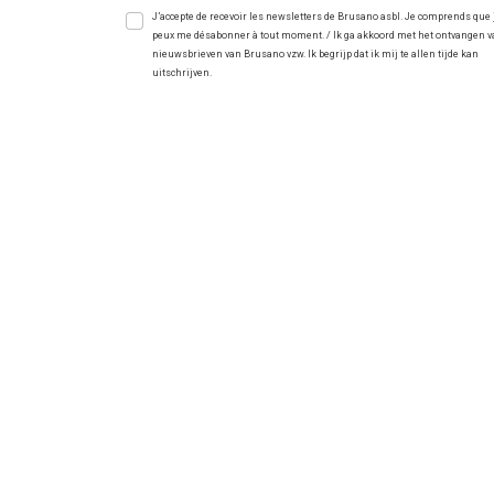
J’accepte de recevoir les newsletters de Brusano asbl. Je comprends que 
peux me désabonner à tout moment. / Ik ga akkoord met het ontvangen 
nieuwsbrieven van Brusano vzw. Ik begrijp dat ik mij te allen tijde kan
uitschrijven.