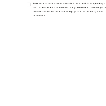
J’accepte de recevoir les newsletters de Brusano asbl. Je comprends que 
peux me désabonner à tout moment. / Ik ga akkoord met het ontvangen 
nieuwsbrieven van Brusano vzw. Ik begrijp dat ik mij te allen tijde kan
uitschrijven.