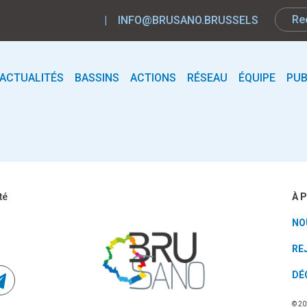
|
INFO@BRUSANO.BRUSSELS
ACTUALITÉS
BASSINS
ACTIONS
RÉSEAU
ÉQUIPE
PUB
À 
té
NO
RE
DÉ
© 20