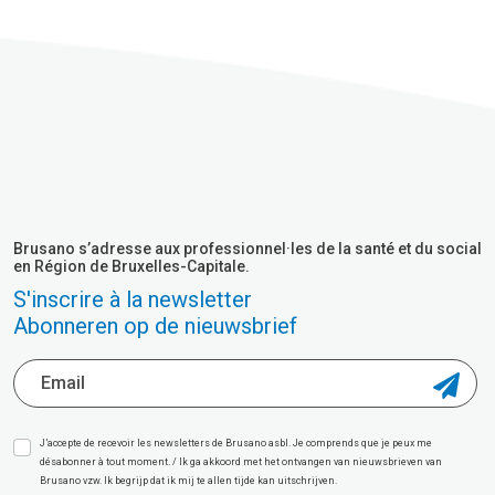
Brusano s’adresse aux professionnel·les de la santé et du social
en Région de Bruxelles-Capitale.
S'inscrire à la newsletter
Abonneren op de nieuwsbrief
J’accepte de recevoir les newsletters de Brusano asbl. Je comprends que je peux me
désabonner à tout moment. / Ik ga akkoord met het ontvangen van nieuwsbrieven van
Brusano vzw. Ik begrijp dat ik mij te allen tijde kan uitschrijven.