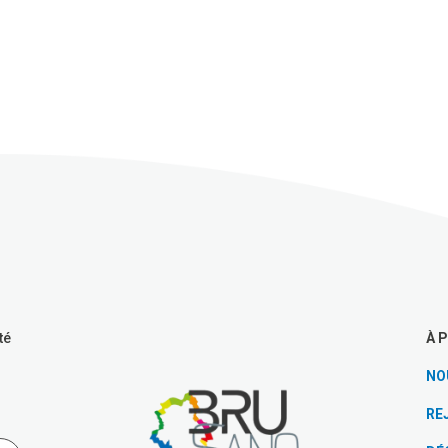
À 
té
NO
RE