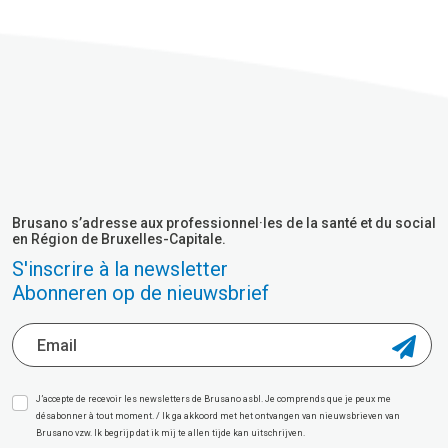
Brusano s’adresse aux professionnel·les de la santé et du social
en Région de Bruxelles-Capitale.
S'inscrire à la newsletter
Abonneren op de nieuwsbrief
J’accepte de recevoir les newsletters de Brusano asbl. Je comprends que je peux me
désabonner à tout moment. / Ik ga akkoord met het ontvangen van nieuwsbrieven van
Brusano vzw. Ik begrijp dat ik mij te allen tijde kan uitschrijven.